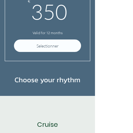
350€
€
350
Resultats garantis
Examen Blanc
Valid for 12 months
Selectionner
Choose your rhythm
Cruise