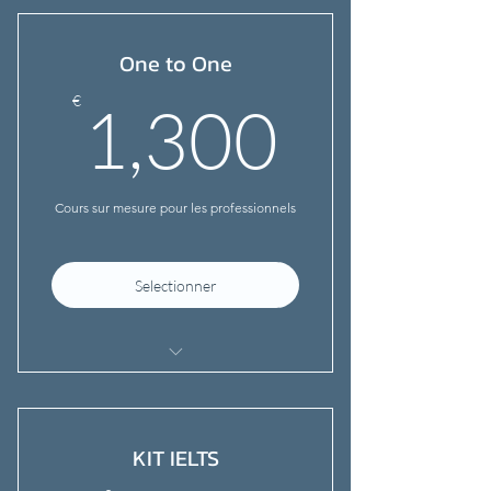
Suivi pédagogique
One to One
Certification
1,300
€
1,300
Resultats garantis
Examen Blanc
Cours sur mesure pour les professionnels
Selectionner
Professeur dédié
Suivi pédagogique
KIT IELTS
Certification