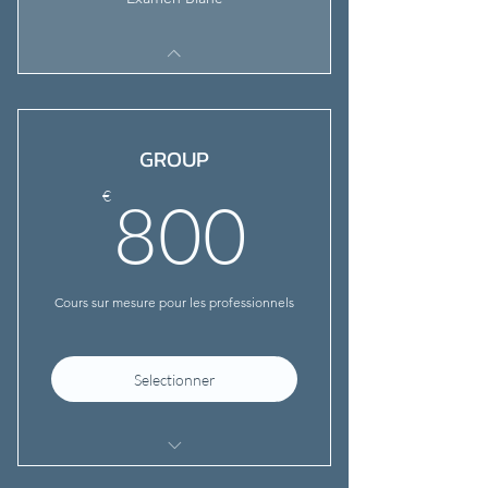
GROUP
800€
€
800
Cours sur mesure pour les professionnels
Selectionner
Professeur dedié